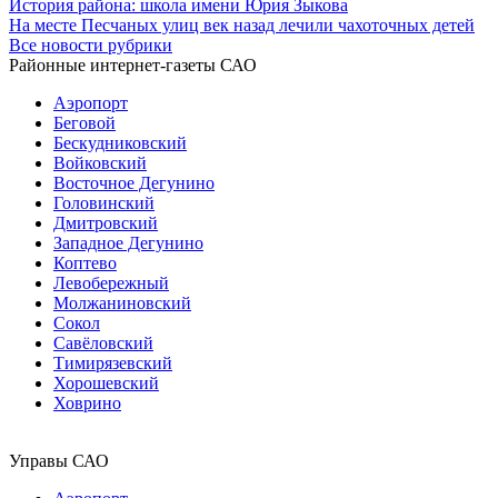
История района: школа имени Юрия Зыкова
На месте Песчаных улиц век назад лечили чахоточных детей
Все новости рубрики
Районные интернет-газеты САО
Аэропорт
Беговой
Бескудниковский
Войковский
Восточное Дегунино
Головинский
Дмитровский
Западное Дегунино
Коптево
Левобережный
Молжаниновский
Сокол
Савёловский
Тимирязевский
Хорошевский
Ховрино
Управы САО