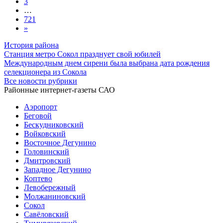
3
…
721
»
История района
Станция метро Сокол празднует свой юбилей
Международным днем сирени была выбрана дата рождения
селекционера из Сокола
Все новости рубрики
Районные интернет-газеты САО
Аэропорт
Беговой
Бескудниковский
Войковский
Восточное Дегунино
Головинский
Дмитровский
Западное Дегунино
Коптево
Левобережный
Молжаниновский
Сокол
Савёловский