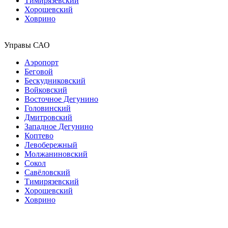
Тимирязевский
Хорошевский
Ховрино
Управы САО
Аэропорт
Беговой
Бескудниковский
Войковский
Восточное Дегунино
Головинский
Дмитровский
Западное Дегунино
Коптево
Левобережный
Молжаниновский
Сокол
Савёловский
Тимирязевский
Хорошевский
Ховрино