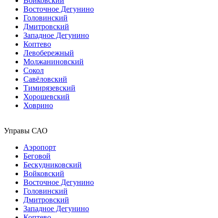
Войковский
Восточное Дегунино
Головинский
Дмитровский
Западное Дегунино
Коптево
Левобережный
Молжаниновский
Сокол
Савёловский
Тимирязевский
Хорошевский
Ховрино
Управы САО
Аэропорт
Беговой
Бескудниковский
Войковский
Восточное Дегунино
Головинский
Дмитровский
Западное Дегунино
Коптево