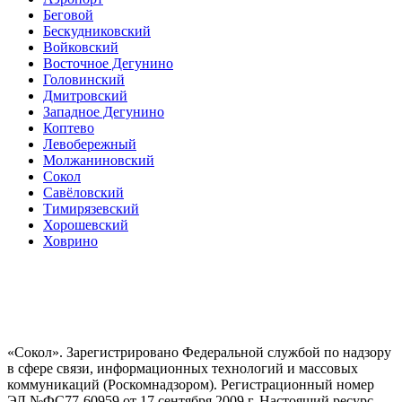
Беговой
Бескудниковский
Войковский
Восточное Дегунино
Головинский
Дмитровский
Западное Дегунино
Коптево
Левобережный
Молжаниновский
Сокол
Савёловский
Тимирязевский
Хорошевский
Ховрино
«Сокол». Зарегистрировано Федеральной службой по надзору
в сфере связи, информационных технологий и массовых
коммуникаций (Роскомнадзором). Регистрационный номер
ЭЛ №ФС77-60959 от 17 сентября 2009 г. Настоящий ресурс