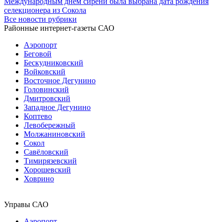
Международным днем сирени была выбрана дата рождения
селекционера из Сокола
Все новости рубрики
Районные интернет-газеты САО
Аэропорт
Беговой
Бескудниковский
Войковский
Восточное Дегунино
Головинский
Дмитровский
Западное Дегунино
Коптево
Левобережный
Молжаниновский
Сокол
Савёловский
Тимирязевский
Хорошевский
Ховрино
Управы САО
Аэропорт