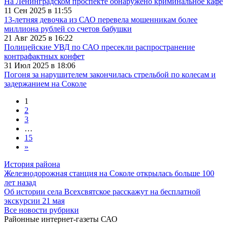
На Ленинградском проспекте обнаружено криминальное кафе
11 Сен 2025 в 11:55
13-летняя девочка из САО перевела мошенникам более
миллиона рублей со счетов бабушки
21 Авг 2025 в 16:22
Полицейские УВД по САО пресекли распространение
контрафактных конфет
31 Июл 2025 в 18:06
Погоня за нарушителем закончилась стрельбой по колесам и
задержанием на Соколе
1
2
3
…
15
»
История района
Железнодорожная станция на Соколе открылась больше 100
лет назад
Об истории села Всехсвятское расскажут на бесплатной
экскурсии 21 мая
Все новости рубрики
Районные интернет-газеты САО