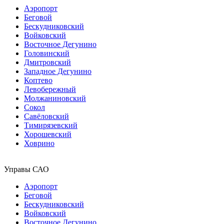
Аэропорт
Беговой
Бескудниковский
Войковский
Восточное Дегунино
Головинский
Дмитровский
Западное Дегунино
Коптево
Левобережный
Молжаниновский
Сокол
Савёловский
Тимирязевский
Хорошевский
Ховрино
Управы САО
Аэропорт
Беговой
Бескудниковский
Войковский
Восточное Дегунино