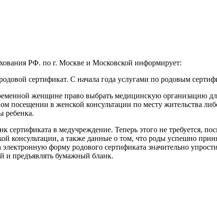
ования РФ. по г. Москве и Московской информирует:
родовой сертификат. С начала года услугами по родовым серти
еременной женщине право выбрать медицинскую организацию для 
ом посещении в женской консультации по месту жительства либо
ы ребенка.
к сертификата в медучреждение. Теперь этого не требуется, по
кой консультации, а также данные о том, что роды успешно при
а электронную форму родового сертификата значительно упрост
ой и предъявлять бумажный бланк.