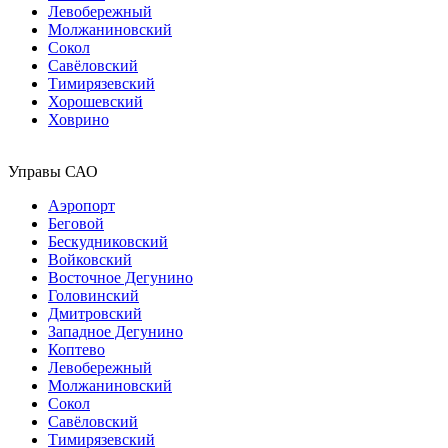
Левобережный
Молжаниновский
Сокол
Савёловский
Тимирязевский
Хорошевский
Ховрино
Управы САО
Аэропорт
Беговой
Бескудниковский
Войковский
Восточное Дегунино
Головинский
Дмитровский
Западное Дегунино
Коптево
Левобережный
Молжаниновский
Сокол
Савёловский
Тимирязевский