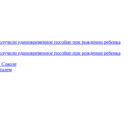
получили единовременное пособие при рождении ребенка
получили единовременное пособие при рождении ребенка
а Соколе
италем