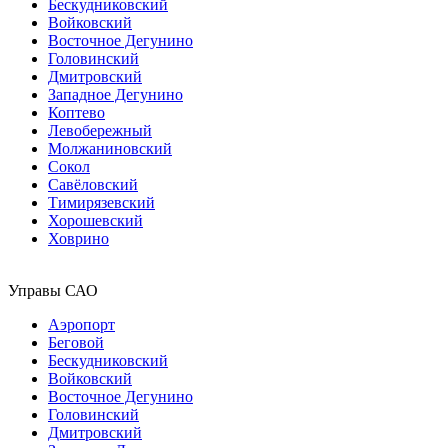
Бескудниковский
Войковский
Восточное Дегунино
Головинский
Дмитровский
Западное Дегунино
Коптево
Левобережный
Молжаниновский
Сокол
Савёловский
Тимирязевский
Хорошевский
Ховрино
Управы САО
Аэропорт
Беговой
Бескудниковский
Войковский
Восточное Дегунино
Головинский
Дмитровский