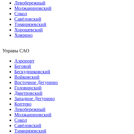
Левобережный
Молжаниновский
Сокол
Савёловский
Тимирязевский
Хорошевский
Ховрино
Управы САО
Аэропорт
Беговой
Бескудниковский
Войковский
Восточное Дегунино
Головинский
Дмитровский
Западное Дегунино
Коптево
Левобережный
Молжаниновский
Сокол
Савёловский
Тимирязевский