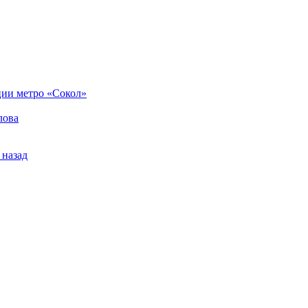
ции метро «Сокол»
лова
 назад