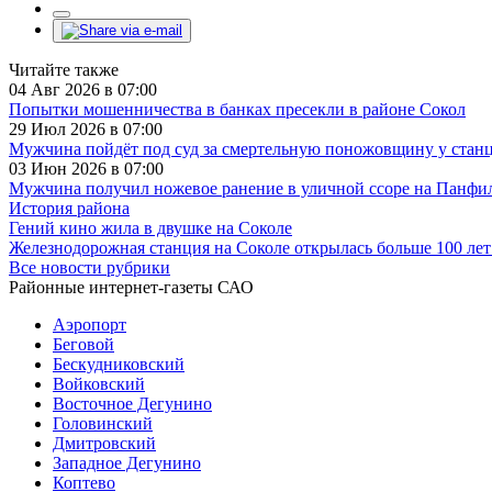
Читайте также
04 Авг 2026 в 07:00
Попытки мошенничества в банках пресекли в районе Сокол
29 Июл 2026 в 07:00
Мужчина пойдёт под суд за смертельную поножовщину у стан
03 Июн 2026 в 07:00
Мужчина получил ножевое ранение в уличной ссоре на Панфи
История района
Гений кино жила в двушке на Соколе
Железнодорожная станция на Соколе открылась больше 100 лет
Все новости рубрики
Районные интернет-газеты САО
Аэропорт
Беговой
Бескудниковский
Войковский
Восточное Дегунино
Головинский
Дмитровский
Западное Дегунино
Коптево