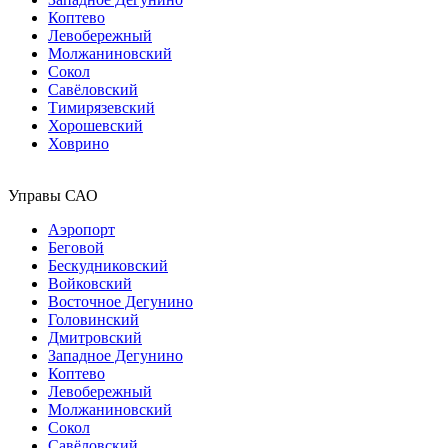
Коптево
Левобережный
Молжаниновский
Сокол
Савёловский
Тимирязевский
Хорошевский
Ховрино
Управы САО
Аэропорт
Беговой
Бескудниковский
Войковский
Восточное Дегунино
Головинский
Дмитровский
Западное Дегунино
Коптево
Левобережный
Молжаниновский
Сокол
Савёловский