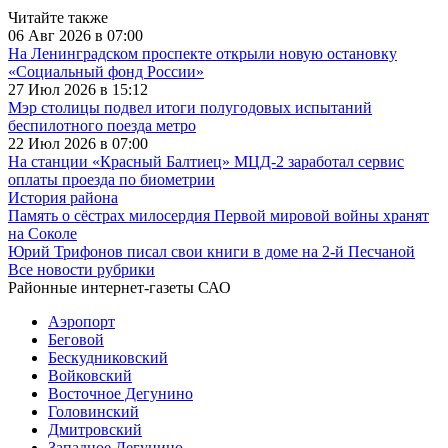
Читайте также
06 Авг 2026 в 07:00
На Ленинградском проспекте открыли новую остановку
«Социальный фонд России»
27 Июл 2026 в 15:12
Мэр столицы подвел итоги полугодовых испытаний
беспилотного поезда метро
22 Июл 2026 в 07:00
На станции «Красный Балтиец» МЦД-2 заработал сервис
оплаты проезда по биометрии
История района
Память о сёстрах милосердия Первой мировой войны хранят
на Соколе
Юрий Трифонов писал свои книги в доме на 2-й Песчаной
Все новости рубрики
Районные интернет-газеты САО
Аэропорт
Беговой
Бескудниковский
Войковский
Восточное Дегунино
Головинский
Дмитровский
Западное Дегунино