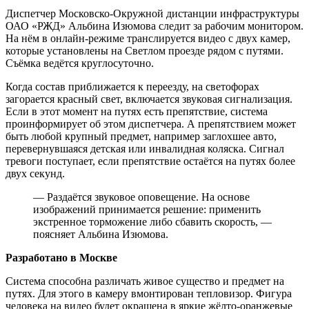
Диспетчер Московско-Окружной дистанции инфраструктуры
ОАО «РЖД» Альбина Изюмова следит за рабочим монитором.
На нём в онлайн-режиме транслируется видео с двух камер,
которые установлены на Светлом проезде рядом с путями.
Съёмка ведётся круглосуточно.
Когда состав приближается к переезду, на светофорах
загорается красный свет, включается звуковая сигнализация.
Если в этот момент на путях есть препятствие, система
проинформирует об этом диспетчера. А препятствием может
быть любой крупный предмет, например заглохшее авто,
перевернувшаяся детская или инвалидная коляска. Сигнал
тревоги поступает, если препятствие остаётся на путях более
двух секунд.
— Раздаётся звуковое оповещение. На основе
изображений принимается решение: применить
экстренное торможение либо сбавить скорость, —
поясняет Альбина Изюмова.
Разработано в Москве
Система способна различать живое существо и предмет на
путях. Для этого в камеру вмонтирован тепловизор. Фигура
человека на видео будет окрашена в яркие жёлто-оранжевые