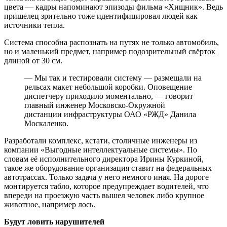
цвета — кадры напоминают эпизоды фильма «Хищник». Ведь
пришелец зрительно тоже идентифицировал людей как
источники тепла.
Система способна распознать на путях не только автомобиль,
но и маленький предмет, например подозрительный свёрток
длиной от 30 см.
— Мы так и тестировали систему — размещали на
рельсах макет небольшой коробки. Оповещение
диспетчеру приходило моментально, — говорит
главный инженер Московско-Окружной
дистанции инфраструктуры ОАО «РЖД» Данила
Москаленко.
Разработали комплекс, кстати, столичные инженеры из
компании «Выгодные интеллектуальные системы». По
словам её исполнительного директора Ирины Куркиной,
такое же оборудование организация ставит на федеральных
автотрассах. Только задача у него немного иная. На дороге
монтируется табло, которое предупреждает водителей, что
впереди на проезжую часть вышел человек либо крупное
животное, например лось.
Будут ловить нарушителей