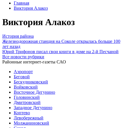
Главная
Виктория Алакоз
Виктория Алакоз
История района
Железнодорожная станция на Соколе открылась больше 100
лет назад
Юрий Трифонов писал свои книги в доме на 2-й Песчаной
Все новости рубрики
Районные интернет-газеты САО
Аэропорт
Беговой
Бескудниковский
Войковский
Восточное Дегунино
Головинский
Дмитровский
Западное Дегунино
Коптево
Левобережный
Молжаниновский