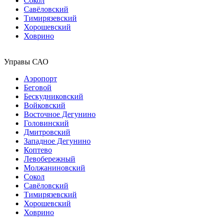
Сокол
Савёловский
Тимирязевский
Хорошевский
Ховрино
Управы САО
Аэропорт
Беговой
Бескудниковский
Войковский
Восточное Дегунино
Головинский
Дмитровский
Западное Дегунино
Коптево
Левобережный
Молжаниновский
Сокол
Савёловский
Тимирязевский
Хорошевский
Ховрино