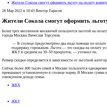
Жители Сокола смогут оформить льготу на оплату комму
28 Мар 2022 в 10:43
Виктор Тарасов
Жители Сокола смогут оформить льгот
Более трех миллионов москвичей пользуются льготой на опла
города Москвы Вячеслав Торсунов.
— В столице предусмотрено два вида помощи по оплате
поддержку горожанам. Льгота — это скидка на оплату усл
ЖКУ в среднем на 30–50 процентов, — уточнил он.
Размер скидки определяется в зависимости от льготной катего
Сейчас более 400 тысяч семей в Москве пользуются одновремен
превышают установленную в столице норму. В Москве сумма н
совокупном доходе семьи.
ЖКХ
ЖКУ