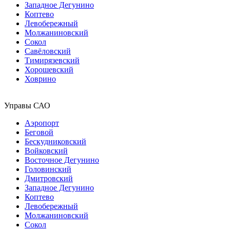
Западное Дегунино
Коптево
Левобережный
Молжаниновский
Сокол
Савёловский
Тимирязевский
Хорошевский
Ховрино
Управы САО
Аэропорт
Беговой
Бескудниковский
Войковский
Восточное Дегунино
Головинский
Дмитровский
Западное Дегунино
Коптево
Левобережный
Молжаниновский
Сокол