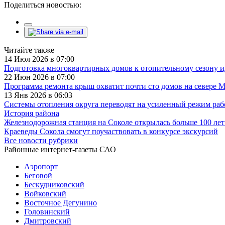
Поделиться новостью:
Читайте также
14 Июл 2026 в 07:00
Подготовка многоквартирных домов к отопительному сезону и
22 Июн 2026 в 07:00
Программа ремонта крыш охватит почти сто домов на севере 
13 Янв 2026 в 06:03
Системы отопления округа переводят на усиленный режим ра
История района
Железнодорожная станция на Соколе открылась больше 100 лет
Краеведы Сокола смогут поучаствовать в конкурсе экскурсий
Все новости рубрики
Районные интернет-газеты САО
Аэропорт
Беговой
Бескудниковский
Войковский
Восточное Дегунино
Головинский
Дмитровский