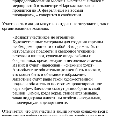
природопользования Москвы. Фестиваль начался с
мероприятий в экоцентре «Царская пасека» и
продлится до 16 февраля еще на восьми
площадках», – говорится в сообщении.
Участвовать в акции могут как отдельные энтузиасты, так и
организованные команды.
«Возраст участников не ограничен.
Художественные материалы для создания картины
необходимо принести с собой. Это должны быть
натуральные предметы и съедобное угощение:
веточки и шишки, сушеные ягоды рябины и
боярышника, орехи, желуди и несоленые семечки.
Из них и будет «нарисован» «снежный холст».
Арт-объект не обязательно должен быть плоским,
это может быть и объемное изображение.
Животные будут рады такой художественной
подаче и обязательно посетят импровизированное
«арт-кафе». Здесь они смогут разнообразить свой
рацион. Зимой, когда корма становится меньше,
такая поддержка животным особенно актуальна»,
– подчеркнули в департаменте.
Отмечается, что для участия в акции нужно ознакомиться с
расписанием работы площадок, выбрать удобное время и