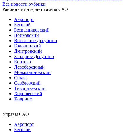
Все новости рубрики
Районные интернет-газеты САО
Аэропорт
Беговой
Бескудниковский
Войковский
Восточное Дегунино
Головинский
Дмитровский
Западное Дегунино
Коптево
Левобережный
Молжаниновский
Сокол
Савёловский
Тимирязевский
Хорошевский
Ховрино
Управы САО
Аэропорт
Беговой