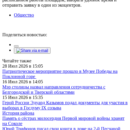
отправить заявку в один из экоцентров.
Общество
Поделиться новостью:
Читайте также
28 Июл 2026 в 15:05
Патриотическое мероприятие прошло в Музее Победы на
Поклонной горе
16 Июл 2026 в 14:05
Мэр столицы назвал направления сотрудничества с
Белгородской и Тверской областями
15 Июл 2026 в 15:35
Герой России Эдуард Казымов подал документы для участия в
выборах в Госдуму IX созыва
История района
Память о сёстрах милосердия Первой мировой войны хранят
на Соколе
Юрий Трифонов писал свои книги в доме на 2-й Песчаной