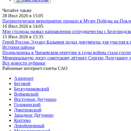
Читайте также
28 Июл 2026 в 15:05
Патриотическое мероприятие прошло в Музее Победы на Покл
16 Июл 2026 в 14:05
Мэр столицы назвал направления сотрудничества с Белгородск
15 Июл 2026 в 15:35
Герой России Эдуард Казымов подал документы для участия в 
История района
Поликлиника в Чапаевском переулке в годы войны стала госп
Мемориальную доску советскому лётчику Сергею Долгушину у
Все новости рубрики
Районные интернет-газеты САО
Аэропорт
Беговой
Бескудниковский
Войковский
Восточное Дегунино
Головинский
Дмитровский
Западное Дегунино
Коптево
Левобережный
Молжаниновский