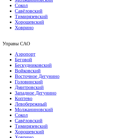
Сокол
Савёловский
Тимирязевский
Хорошевский
Ховрино
Управы САО
Аэропорт
Беговой
Бескудниковский
Войковский
Восточное Дегунино
Головинский
Дмитровский
Западное Дегунино
Коптево
Левобережный
Молжаниновский
Сокол
Савёловский
Тимирязевский
Хорошевский
Ховрино