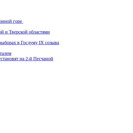
онной горе
ой и Тверской областями
выборах в Госдуму IX созыва
италем
становят на 2-й Песчаной