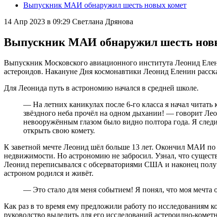
Выпускник МАИ обнаружил шесть новых комет
14 Апр 2023 в 09:29
Светлана Дрянова
Выпускник МАИ обнаружил шесть нов
Выпускник Московского авиационного института Леонид Еленин
астероидов. Накануне Дня космонавтики Леонид Еленин рассказа
Для Леонида путь в астрономию начался в средней школе.
— На летних каникулах после 6-го класса я начал читать
звёздного неба прочёл на одном дыхании! — говорит Леон
невооружённым глазом было видно полтора года. Я следи
открыть свою комету.
К заветной мечте Леонид шёл больше 13 лет. Окончил МАИ по
недвижимости. Но астрономию не забросил. Узнал, что сущест
Леонид переписывался с обсерваториями США и наконец получи
астроном родился и живёт.
— Это стало для меня событием! Я понял, что моя мечт
Как раз в то время ему предложили работу по исследованиям 
руководство выделить для его исследований астероидно-кометн