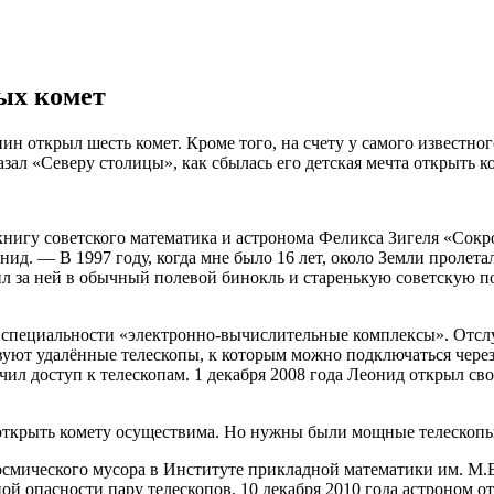
ых комет
 открыл шесть комет. Кроме того, на счету у самого известно
л «Северу столицы», как сбылась его детская мечта открыть ком
 книгу советского математика и астронома Феликса Зигеля «Сокр
ид. — В 1997 году, когда мне было 16 лет, около Земли пролета
л за ней в обычный полевой бинокль и старенькую советскую по
 специальности «электронно-вычислительные комплексы». Отсл
вуют удалённые телескопы, к которым можно подключаться чере
л доступ к телескопам. 1 декабря 2008 года Леонид открыл св
а открыть комету осуществима. Но нужны были мощные телескоп
космического мусора в Институте прикладной математики им. М.
ой опасности пару телескопов. 10 декабря 2010 года астроном о