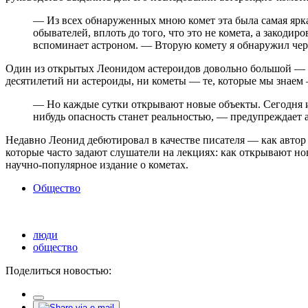
— Из всех обнаруженных мною комет эта была самая ярк
обывателей, вплоть до того, что это не комета, а закод
вспоминает астроном. — Вторую комету я обнаружил через
Один из открытых Леонидом астероидов довольно большой — св
десятилетий ни астероиды, ни кометы — те, которые мы знаем
— Но каждые сутки открывают новые объекты. Сегодня и
нибудь опасность станет реальностью, — предупреждает 
Недавно Леонид дебютировал в качестве писателя — как автор 
которые часто задают слушатели на лекциях: как открывают но
научно-популярное издание о кометах.
Общество
люди
общество
Поделиться новостью: