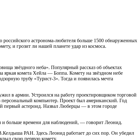
го российского астронома-любителя больше 1500 обнаруженных
ету, и грозит ли нашей планете удар из космоса.
овища звёздного неба». Популярный рассказ об объектах
ла яркая комета Хейла — Боппа. Комету на звёздном небе
дзорную трубу «Турист-3». Тогда и появилась мечта
ужил в армии. Устроился на работу проектировщиком торговой
з персональный компьютер. Проект был американский. Год
ой первый астероид. Назвал Люберцы — в этом городе
ы и больше времени для наблюдений, — говорит Леонид.
В.Келдыша РАН. Здесь Леонид работает до сих пор. Он убедил
ткрыл свою первую комету.