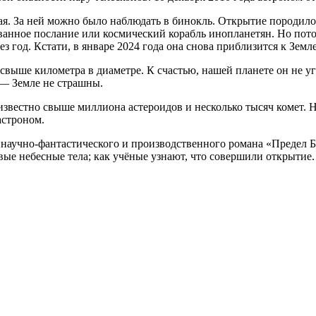
ая. За ней можно было наблюдать в бинокль. Открытие породило
ированное послание или космический корабль инопланетян. Но пот
 год. Кстати, в январе 2024 года она снова приблизится к Земле
ыше километра в диаметре. К счастью, нашей планете он не уг
 — Земле не страшны.
звестно свыше миллиона астероидов и несколько тысяч комет. Н
астроном.
научно-фантастического и производственного романа «Предел Бор
вые небесные тела; как учёные узнают, что совершили открытие