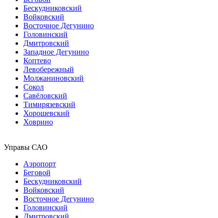
Бескудниковский
Войковский
Восточное Дегунино
Головинский
Дмитровский
Западное Дегунино
Коптево
Левобережный
Молжаниновский
Сокол
Савёловский
Тимирязевский
Хорошевский
Ховрино
Управы САО
Аэропорт
Беговой
Бескудниковский
Войковский
Восточное Дегунино
Головинский
Дмитровский