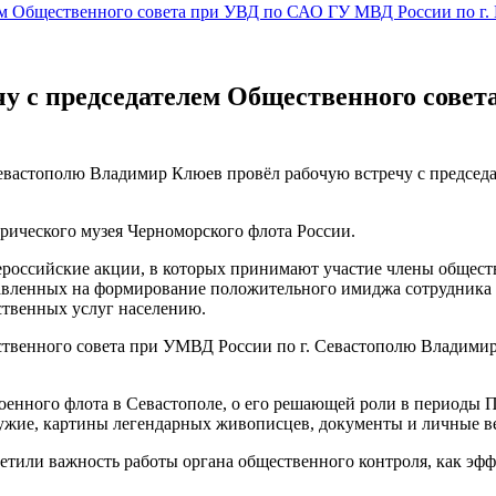
лем Общественного совета при УВД по САО ГУ МВД России по 
у с председателем Общественного совет
Севастополю Владимир Клюев провёл рабочую встречу с предсе
рического музея Черноморского флота России.
российские акции, в которых принимают участие члены общест
авленных на формирование положительного имиджа сотрудника 
ственных услуг населению.
ственного совета при УМВД России по г. Севастополю Владимир
оенного флота в Севастополе, о его решающей роли в периоды П
ужие, картины легендарных живописцев, документы и личные в
метили важность работы органа общественного контроля, как э