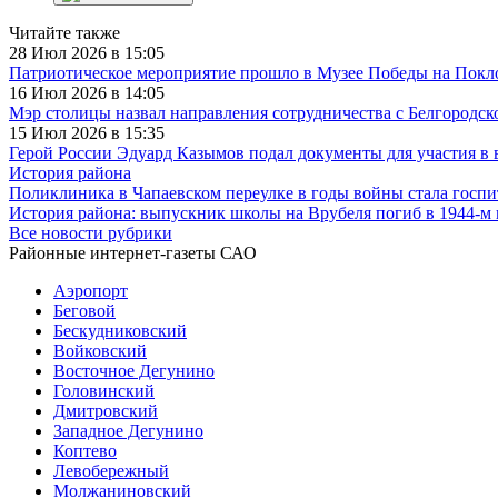
Читайте также
28 Июл 2026 в 15:05
Патриотическое мероприятие прошло в Музее Победы на Покл
16 Июл 2026 в 14:05
Мэр столицы назвал направления сотрудничества с Белгородск
15 Июл 2026 в 15:35
Герой России Эдуард Казымов подал документы для участия в 
История района
Поликлиника в Чапаевском переулке в годы войны стала госп
История района: выпускник школы на Врубеля погиб в 1944-м
Все новости рубрики
Районные интернет-газеты САО
Аэропорт
Беговой
Бескудниковский
Войковский
Восточное Дегунино
Головинский
Дмитровский
Западное Дегунино
Коптево
Левобережный
Молжаниновский