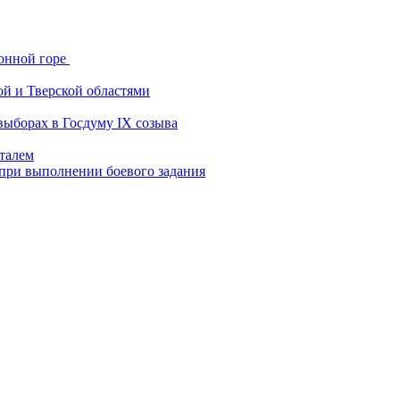
онной горе
ой и Тверской областями
выборах в Госдуму IX созыва
италем
 при выполнении боевого задания