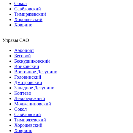
Сокол
Савёловский
Тимирязевский
Хорошевский
Ховрино
Управы САО
Аэропорт
Беговой
Бескудниковский
Войковский
Восточное Дегунино
Головинский
Дмитровский
Западное Дегунино
Коптево
Левобережный
Молжаниновский
Сокол
Савёловский
Тимирязевский
Хорошевский
Ховрино