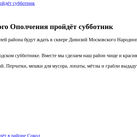
ойдёт субботник
ого Ополчения пройдёт субботник
елей района будут ждать в сквере Дивизий Московского Народно
дском субботнике. Вместе мы сделаем наш район чище и красив
 Перчатки, мешки для мусора, лопаты, мётлы и грабли выдадут
дёт в районе Сокол