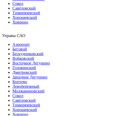
Сокол
Савёловский
Тимирязевский
Хорошевский
Ховрино
Управы САО
Аэропорт
Беговой
Бескудниковский
Войковский
Восточное Дегунино
Головинский
Дмитровский
Западное Дегунино
Коптево
Левобережный
Молжаниновский
Сокол
Савёловский
Тимирязевский
Хорошевский
Ховрино