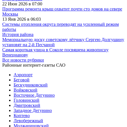
22 Июн 2026 в 07:00
Программа ремонта крыш охватит почти сто домов на севере
Москвы
13 Янв 2026 в 06:03
Системы отопления округа переводят на усиленный режим
работы
История района
Мемориальную доску советскому лётчику Сергею Долгушину
установят на 2-й Песчаной
Самая короткая улица в Соколе посвящена живописцу
Венецианову
Все новости рубрики
Районные интернет-газеты САО
Аэропорт
Беговой
Бескудниковский
Войковский
Восточное Дегунино
Головинский
Дмитровский
Западное Дегунино
Коптево
Левобережный
Молжаниновский