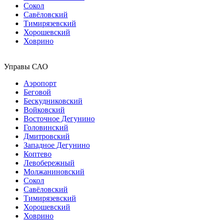
Сокол
Савёловский
Тимирязевский
Хорошевский
Ховрино
Управы САО
Аэропорт
Беговой
Бескудниковский
Войковский
Восточное Дегунино
Головинский
Дмитровский
Западное Дегунино
Коптево
Левобережный
Молжаниновский
Сокол
Савёловский
Тимирязевский
Хорошевский
Ховрино