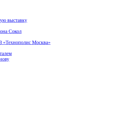
ную выставку
йона Сокол
З «Технополис Москва»
италем
нову