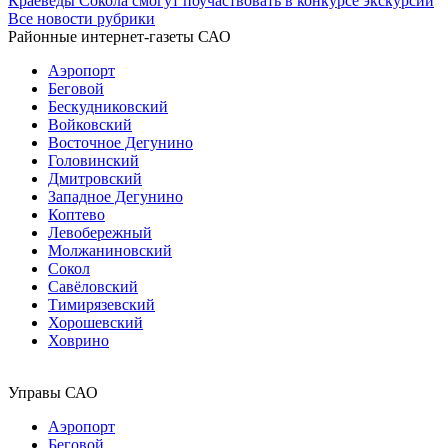
Краеведы Сокола смогут поучаствовать в конкурсе экскурсий
Все новости рубрики
Районные интернет-газеты САО
Аэропорт
Беговой
Бескудниковский
Войковский
Восточное Дегунино
Головинский
Дмитровский
Западное Дегунино
Коптево
Левобережный
Молжаниновский
Сокол
Савёловский
Тимирязевский
Хорошевский
Ховрино
Управы САО
Аэропорт
Беговой