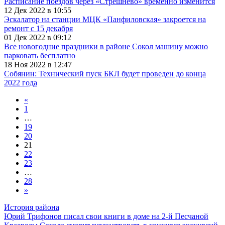
Расписание поездов через «Стрешнево» временно изменится
12 Дек 2022 в 10:55
Эскалатор на станции МЦК «Панфиловская» закроется на
ремонт с 15 декабря
01 Дек 2022 в 09:12
Все новогодние праздники в районе Сокол машину можно
парковать бесплатно
18 Ноя 2022 в 12:47
Собянин: Технический пуск БКЛ будет проведен до конца
2022 года
«
1
…
19
20
21
22
23
…
28
»
История района
Юрий Трифонов писал свои книги в доме на 2-й Песчаной