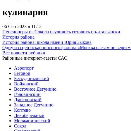
кулинария
06 Сен 2023 в 11:12
Пенсионеры из Сокола научились готовить по-итальянски
История района
История района: школа имени Юрия Зыкова
Одну из сцен оскароносного фильма «Москва слезам не верит»
Все новости рубрики
Районные интернет-газеты САО
Аэропорт
Беговой
Бескудниковский
Войковский
Восточное Дегунино
Головинский
Дмитровский
Западное Дегунино
Коптево
Левобережный
Молжаниновский
Сокол