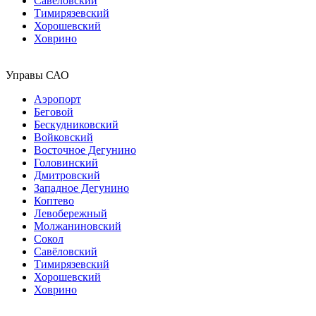
Савёловский
Тимирязевский
Хорошевский
Ховрино
Управы САО
Аэропорт
Беговой
Бескудниковский
Войковский
Восточное Дегунино
Головинский
Дмитровский
Западное Дегунино
Коптево
Левобережный
Молжаниновский
Сокол
Савёловский
Тимирязевский
Хорошевский
Ховрино