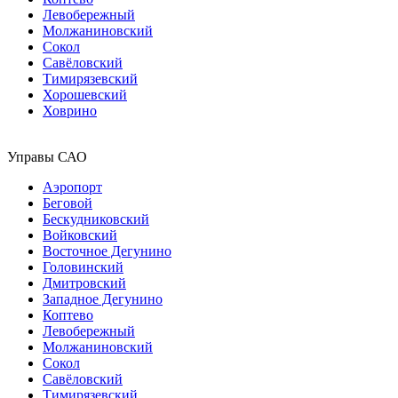
Левобережный
Молжаниновский
Сокол
Савёловский
Тимирязевский
Хорошевский
Ховрино
Управы САО
Аэропорт
Беговой
Бескудниковский
Войковский
Восточное Дегунино
Головинский
Дмитровский
Западное Дегунино
Коптево
Левобережный
Молжаниновский
Сокол
Савёловский
Тимирязевский