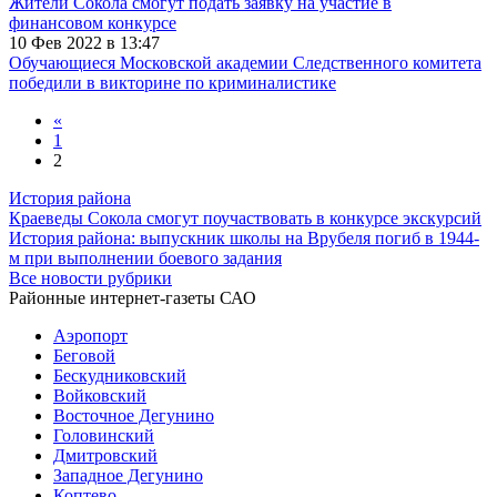
Жители Сокола смогут подать заявку на участие в
финансовом конкурсе
10 Фев 2022 в 13:47
Обучающиеся Московской академии Следственного комитета
победили в викторине по криминалистике
«
1
2
История района
Краеведы Сокола смогут поучаствовать в конкурсе экскурсий
История района: выпускник школы на Врубеля погиб в 1944-
м при выполнении боевого задания
Все новости рубрики
Районные интернет-газеты САО
Аэропорт
Беговой
Бескудниковский
Войковский
Восточное Дегунино
Головинский
Дмитровский
Западное Дегунино
Коптево