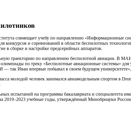
пилотников
нститута совмещает учебу по направлению «Информационные сис
для конкурсов и соревнований в области беспилотных технолог
ие в сборке и настройке предсерийных аппаратов.
льную траекторию по направлению беспилотной авиации. В МАИ 
 олимпиады по треку «Беспилотные авиационные системы» для уч
 — так Иван впервые побывал в своем будущем университете»,
ласса молодой человек занимался авиамодельным спортом в Drone
.
ьных испытаний на программы бакалавриата и специалитета им
на 2019–2023 учебные годы, утверждённый Минобрнауки России