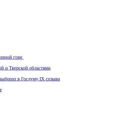
онной горе
ой и Тверской областями
выборах в Госдуму IX созыва
е