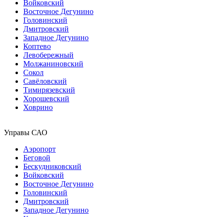
Войковский
Восточное Дегунино
Головинский
Дмитровский
Западное Дегунино
Коптево
Левобережный
Молжаниновский
Сокол
Савёловский
Тимирязевский
Хорошевский
Ховрино
Управы САО
Аэропорт
Беговой
Бескудниковский
Войковский
Восточное Дегунино
Головинский
Дмитровский
Западное Дегунино