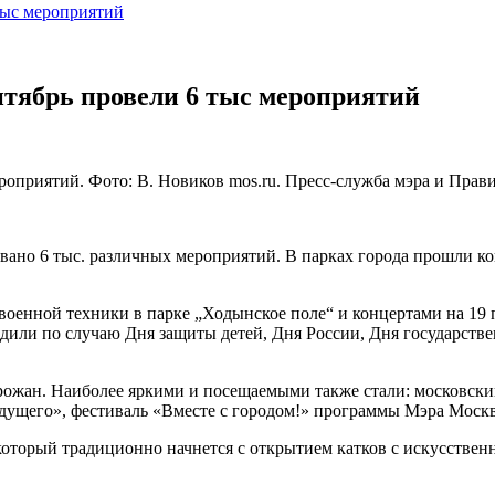
тыс мероприятий
нтябрь провели 6 тыс мероприятий
ероприятий. Фото: В. Новиков mos.ru. Пресс-служба мэра и Пра
вано 6 тыс. различных мероприятий. В парках города прошли ко
оенной техники в парке „Ходынское поле“ и концертами на 19 п
ходили по случаю Дня защиты детей, Дня России, Дня государст
орожан. Наиболее яркими и посещаемыми также стали: московски
удущего», фестиваль «Вместе с городом!» программы Мэра Моск
который традиционно начнется с открытием катков с искусстве