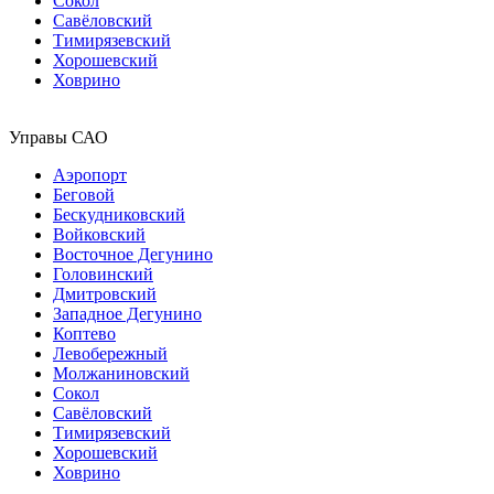
Сокол
Савёловский
Тимирязевский
Хорошевский
Ховрино
Управы САО
Аэропорт
Беговой
Бескудниковский
Войковский
Восточное Дегунино
Головинский
Дмитровский
Западное Дегунино
Коптево
Левобережный
Молжаниновский
Сокол
Савёловский
Тимирязевский
Хорошевский
Ховрино