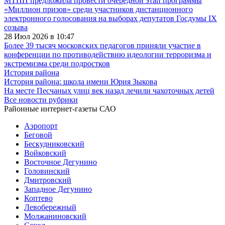
МТПП предложила провести очередной этап программы
«Миллион призов» среди участников дистанционного
электронного голосования на выборах депутатов Госдумы IX
созыва
28 Июл 2026 в 10:47
Более 39 тысяч московских педагогов приняли участие в
конференции по противодействию идеологии терроризма и
экстремизма среди подростков
История района
История района: школа имени Юрия Зыкова
На месте Песчаных улиц век назад лечили чахоточных детей
Все новости рубрики
Районные интернет-газеты САО
Аэропорт
Беговой
Бескудниковский
Войковский
Восточное Дегунино
Головинский
Дмитровский
Западное Дегунино
Коптево
Левобережный
Молжаниновский