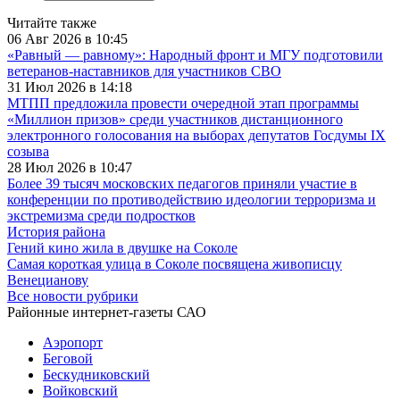
Читайте также
06 Авг 2026 в 10:45
«Равный — равному»: Народный фронт и МГУ подготовили
ветеранов-наставников для участников СВО
31 Июл 2026 в 14:18
МТПП предложила провести очередной этап программы
«Миллион призов» среди участников дистанционного
электронного голосования на выборах депутатов Госдумы IX
созыва
28 Июл 2026 в 10:47
Более 39 тысяч московских педагогов приняли участие в
конференции по противодействию идеологии терроризма и
экстремизма среди подростков
История района
Гений кино жила в двушке на Соколе
Самая короткая улица в Соколе посвящена живописцу
Венецианову
Все новости рубрики
Районные интернет-газеты САО
Аэропорт
Беговой
Бескудниковский
Войковский