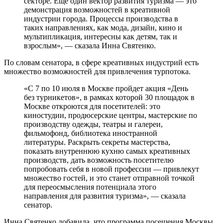
секторе. Еще один вектор развития туризма — это
демонстрация возможностей в креативной
индустрии города. Процессы производства в
таких направлениях, как мода, дизайн, кино и
мультипликация, интересны как детям, так и
взрослым», — сказала Инна Святенко.
По словам сенатора, в сфере креативных индустрий есть
множество возможностей для привлечения турпотока.
«С 7 по 10 июля в Москве пройдет акция «День
без турникетов», в рамках которой 30 площадок в
Москве откроются для посетителей: это
киностудии, продюсерские центры, мастерские по
производству одежды, театры и галереи,
фильмофонд, библиотека иностранной
литературы. Раскрыть секреты мастерства,
показать внутреннюю кухню самых креативных
производств, дать возможность посетителю
попробовать себя в новой профессии — привлекут
множество гостей, и это станет отправной точкой
для переосмысления потенциала этого
направления для развития туризма», — сказала
сенатор.
Инна Святенко добавила, что программа посещения Москвы