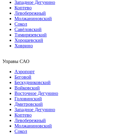
Западное Дегунино
Коптево
Левобережный
Молжаниновский
Сокол
Савёловский
Тимирязевский
Хорошевский
Ховрино
Управы САО
Аэропорт
Беговой
Бескудниковский
Войковский
Восточное Дегунино
Головинский
Дмитровский
Западное Дегунино
Коптево
Левобережный
Молжаниновский
Сокол