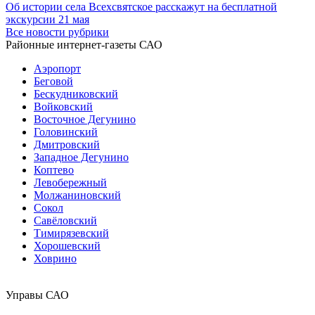
Об истории села Всехсвятское расскажут на бесплатной
экскурсии 21 мая
Все новости рубрики
Районные интернет-газеты САО
Аэропорт
Беговой
Бескудниковский
Войковский
Восточное Дегунино
Головинский
Дмитровский
Западное Дегунино
Коптево
Левобережный
Молжаниновский
Сокол
Савёловский
Тимирязевский
Хорошевский
Ховрино
Управы САО