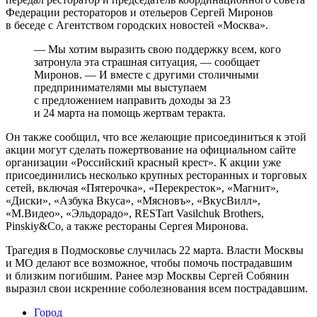
Федерации рестораторов и отельеров Сергей Миронов
в беседе с Агентством городских новостей «Москва».
— Мы хотим выразить свою поддержку всем, кого
затронула эта страшная ситуация, — сообщает
Миронов. — И вместе с другими столичными
предпринимателями мы выступаем
с предложением направить доходы за 23
и 24 марта на помощь жертвам теракта.
Он также сообщил, что все желающие присоединиться к этой
акции могут сделать пожертвование на официальном сайте
организации «Российский красный крест». К акции уже
присоединились несколько крупных ресторанных и торговых
сетей, включая «Пятерочка», «Перекресток», «Магнит»,
«Диски», «Азбука Вкуса», «Мясновъ», «ВкусВилл»,
«М.Видео», «Эльдорадо», RESTart Vasilchuk Brothers,
Pinskiy&Co, а также рестораны Сергея Миронова.
Трагедия в Подмосковье случилась 22 марта. Власти Москвы
и МО делают все возможное, чтобы помочь пострадавшим
и близким погибшим. Ранее мэр Москвы Сергей Собянин
выразил свои искренние соболезнования всем пострадавшим.
Город