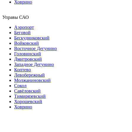
Ховрино
Управы САО
Аэропорт
Беговой
Бескудниковский
Войковский
Восточное Дегунино
Головинский
Дмитровский
Западное Дегунино
Коптево
Левобережный
Молжаниновский
Сокол
Савёловский
Тимирязевский
Хорошевский
Ховрино