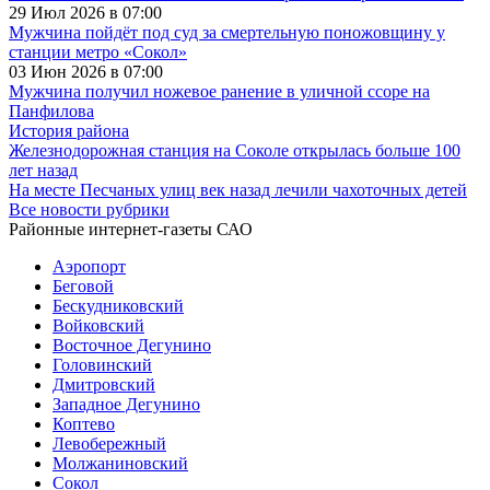
29 Июл 2026 в 07:00
Мужчина пойдёт под суд за смертельную поножовщину у
станции метро «Сокол»
03 Июн 2026 в 07:00
Мужчина получил ножевое ранение в уличной ссоре на
Панфилова
История района
Железнодорожная станция на Соколе открылась больше 100
лет назад
На месте Песчаных улиц век назад лечили чахоточных детей
Все новости рубрики
Районные интернет-газеты САО
Аэропорт
Беговой
Бескудниковский
Войковский
Восточное Дегунино
Головинский
Дмитровский
Западное Дегунино
Коптево
Левобережный
Молжаниновский
Сокол