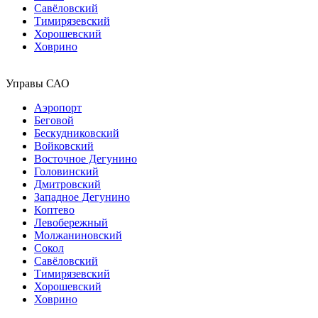
Савёловский
Тимирязевский
Хорошевский
Ховрино
Управы САО
Аэропорт
Беговой
Бескудниковский
Войковский
Восточное Дегунино
Головинский
Дмитровский
Западное Дегунино
Коптево
Левобережный
Молжаниновский
Сокол
Савёловский
Тимирязевский
Хорошевский
Ховрино