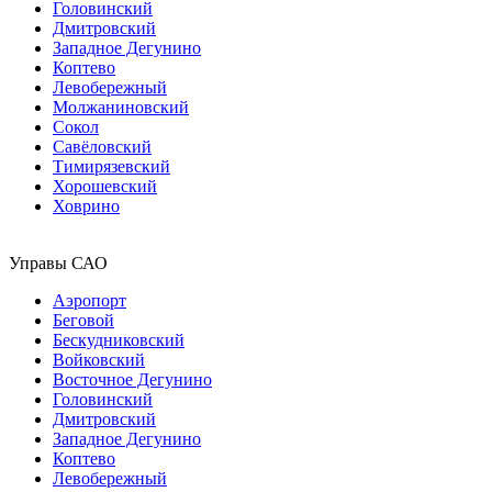
Головинский
Дмитровский
Западное Дегунино
Коптево
Левобережный
Молжаниновский
Сокол
Савёловский
Тимирязевский
Хорошевский
Ховрино
Управы САО
Аэропорт
Беговой
Бескудниковский
Войковский
Восточное Дегунино
Головинский
Дмитровский
Западное Дегунино
Коптево
Левобережный