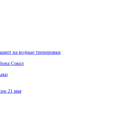
ашают на водные тренировки
йона Сокол
зыки
сии 21 мая