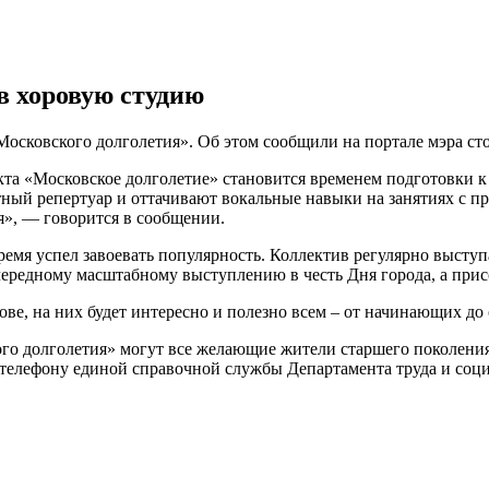
в хоровую студию
осковского долголетия». Об этом сообщили на портале мэра ст
кта «Московское долголетие» становится временем подготовки к
ный репертуар и оттачивают вокальные навыки на занятиях с 
», — говорится в сообщении.
время успел завоевать популярность. Коллектив регулярно высту
чередному масштабному выступлению в честь Дня города, а прис
нове, на них будет интересно и полезно всем – от начинающих д
кого долголетия» могут все желающие жители старшего поколения
телефону единой справочной службы Департамента труда и соци