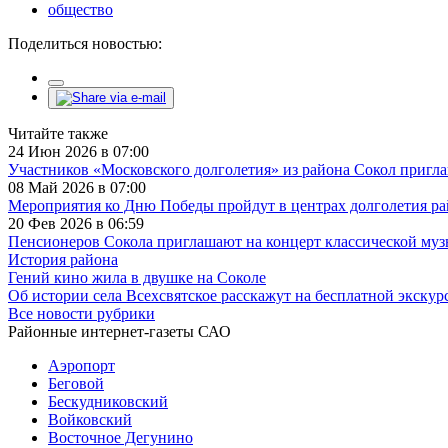
общество
Поделиться новостью:
Читайте также
24 Июн 2026 в 07:00
Участников «Московского долголетия» из района Сокол пригл
08 Май 2026 в 07:00
Мероприятия ко Дню Победы пройдут в центрах долголетия ра
20 Фев 2026 в 06:59
Пенсионеров Сокола приглашают на концерт классической му
История района
Гений кино жила в двушке на Соколе
Об истории села Всехсвятское расскажут на бесплатной экскур
Все новости рубрики
Районные интернет-газеты САО
Аэропорт
Беговой
Бескудниковский
Войковский
Восточное Дегунино