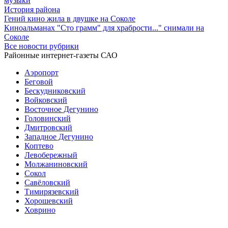
музыки
История района
Гений кино жила в двушке на Соколе
Киноальманах "Сто грамм" для храбрости..." снимали на
Соколе
Все новости рубрики
Районные интернет-газеты САО
Аэропорт
Беговой
Бескудниковский
Войковский
Восточное Дегунино
Головинский
Дмитровский
Западное Дегунино
Коптево
Левобережный
Молжаниновский
Сокол
Савёловский
Тимирязевский
Хорошевский
Ховрино