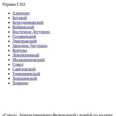
Управы САО
Аэропорт
Беговой
Бескудниковский
Войковский
Восточное Дегунино
Головинский
Дмитровский
Западное Дегунино
Коптево
Левобережный
Молжаниновский
Сокол
Савёловский
Тимирязевский
Хорошевский
Ховрино
«Сокол». Зарегистрировано Федеральной службой по надзору