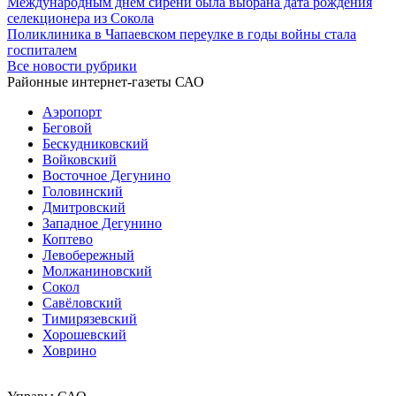
Международным днем сирени была выбрана дата рождения
селекционера из Сокола
Поликлиника в Чапаевском переулке в годы войны стала
госпиталем
Все новости рубрики
Районные интернет-газеты САО
Аэропорт
Беговой
Бескудниковский
Войковский
Восточное Дегунино
Головинский
Дмитровский
Западное Дегунино
Коптево
Левобережный
Молжаниновский
Сокол
Савёловский
Тимирязевский
Хорошевский
Ховрино