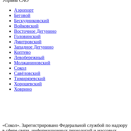
Управы САО
Аэропорт
Беговой
Бескудниковский
Войковский
Восточное Дегунино
Головинский
Дмитровский
Западное Дегунино
Коптево
Левобережный
Молжаниновский
Сокол
Савёловский
Тимирязевский
Хорошевский
Ховрино
«Сокол». Зарегистрировано Федеральной службой по надзору
в сфере связи, информационных технологий и массовых