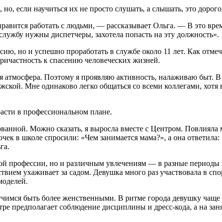
но, если научиться их не просто слушать, а слышать, это дорого
 нравится работать с людьми, — рассказывает Ольга. — В это в
службу нужны диспетчеры, захотела попасть на эту должность».
сию, но и успешно проработать в службе около 11 лет. Как отмеч
причастность к спасению человеческих жизней.
я атмосфера. Поэтому я проявляю активность, налаживаю быт. 
кой. Мне одинаково легко общаться со всеми коллегами, хотя 
расти в профессиональном плане.
ванной. Можно сказать, я выросла вместе с Центром. Повлияла м
дочек в школе спросили: «Чем занимается мама?», а она ответила
га.
й профессии, но и различным увлечениям — в разные периоды жи
ствием ухаживает за садом. Девушка много раз участвовала в с
моделей.
учимся быть более женственными. В ритме города девушку чаще 
нтре предполагает соблюдение дисциплины и дресс-кода, а на за