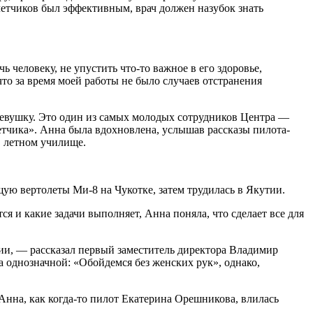
летчиков был эффективным, врач должен назубок знать
ь человеку, не упустить что-то важное в его здоровье,
что за время моей работы не было случаев отстранения
девушку. Это один из самых молодых сотрудников Центра —
чика». Анна была вдохновлена, услышав рассказы пилота-
в летном училище.
ю вертолеты Ми-8 на Чукотке, затем трудилась в Якутии.
я и какие задачи выполняет, Анна поняла, что сделает все для
ции, — рассказал первый заместитель директора Владимир
а однозначной: «Обойдемся без женских рук», однако,
Анна, как когда-то пилот Екатерина Орешникова, влилась