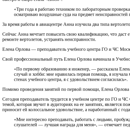
«Три года я работаю техником по лабораторным проверка
осматриваю воздушные суда на предмет неисправностей 
За время работы в авиацентре Анна изучила два типа вертоле
Сейчас Анна мечтает повысить свою квалификацию, что даст е
ремонте вертолетов, устранять неисправности.
Елена Орлова — преподаватель учебного центра ГО и ЧС Моск
Свой профессиональный путь Елена Орлова начинала в Учебно
«По первому образованию я инженер, — рассказала Елена
случай и хобби: мне нравилась первая помощь, я изучала
стенах учебного центра, я с удовольствием согласилась».
Помимо проведения занятий по первой помощи, Елена Орлова 
Сегодня преподаватель трудится в учебном центре по ГО и ЧС
темой, которая звучит в аудиториях на ее занятиях, является 
приносит ей колоссальное удовольствие, а наработанный с го
«Мне интересно преподавать, работать с людьми, пробужд
слушателей — лучшая награда для меня», — отмечает пед