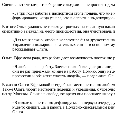
Специалист считает, что общение с людьми — непростая задача, 
«За три года работы в паспортном столе поняла, что мне
формировался, когда узнала, что в оперативно-дежурную 
В итоге Ольге удалось не только устроиться на желанную вакан
оперативно выезжал на место происшествия, она чувствовала 
«Для меня важно, чтобы в коллективе была дружественна
Управлении пожарно-спасательных сил — в основном мужс
рассказывает Ольга.
Ольга Ефремова рада, что работа дает возможность постоянно 
«Я люблю свою работу. Здесь я стала более дисциплиниро
они не раз приезжали ко мне на работу. Помню, одну из 
профессии и обе хотят спасать людей», — поделилась Оль
В жизни Ольги Ефремовой всегда было место не только любимо
Также Ольга любит мастерить поделки и украшения, с удоволь
центр Москвы. Сейчас в свободное время она посещает школу 
«В школе мы не только дефилируем, а в первую очередь, 
куда-то спешит. Да и работа в Пожарно-спасательном це
Ольга.