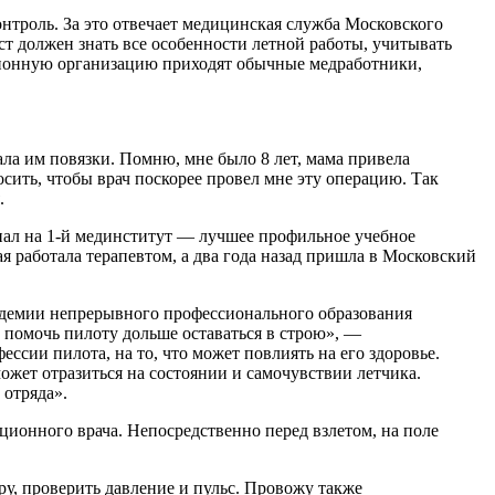
троль. За это отвечает медицинская служба Московского
т должен знать все особенности летной работы, учитывать
иационную организацию приходят обычные медработники,
вала им повязки. Помню, мне было 8 лет, мама привела
осить, чтобы врач поскорее провел мне эту операцию. Так
.
пал на 1-й мединститут — лучшее профильное учебное
ая работала терапевтом, а два года назад пришла в Московский
адемии непрерывного профессионального образования
 помочь пилоту дольше оставаться в строю», —
сии пилота, на то, что может повлиять на его здоровье.
ожет отразиться на состоянии и самочувствии летчика.
 отряда».
ционного врача. Непосредственно перед взлетом, на поле
, проверить давление и пульс. Провожу также