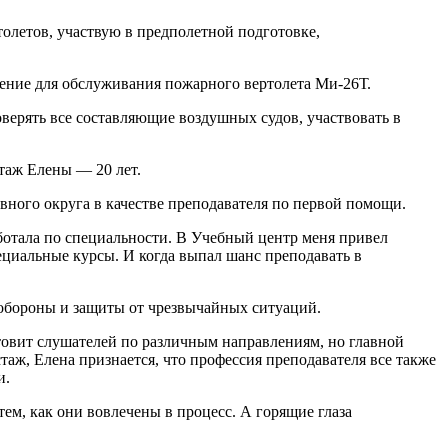
олетов, участвую в предполетной подготовке,
чение для обслуживания пожарного вертолета Ми-26Т.
верять все составляющие воздушных судов, участвовать в
таж Елены — 20 лет.
ного округа в качестве преподавателя по первой помощи.
ботала по специальности. В Учебный центр меня привел
пециальные курсы. И когда выпал шанс преподавать в
 обороны и защиты от чрезвычайных ситуаций.
товит слушателей по различным направлениям, но главной
стаж, Елена признается, что профессия преподавателя все также
и.
тем, как они вовлечены в процесс. А горящие глаза