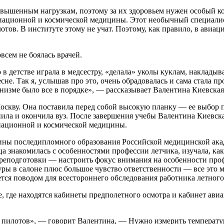
ышенным нагрузкам, поэтому за их здоровьем нужен особый кон
виационной и космической медицины. Этот необычный специалис
лотов. В институте этому не учат. Поэтому, как правило, в ав
всем не боялась врачей.
 в детстве играла в медсестру, «делала» уколы куклам, наклады
не. Так я, услышав про это, очень обрадовалась и сама стала пр
анизме было все в порядке», — рассказывает Валентина Киевская
оскву. Она поставила перед собой высокую планку — ее выбор 
упила и окончила вуз. После завершения учебы Валентина Киевск
виационной и космической медицины.
цины последипломного образования Российской медицинской ак
а знакомилась с особенностями профессии летчика, изучала, как
реподготовки — настроить фокус внимания на особенности профес
ры в салоне плюс большое чувство ответственности — все это м
тся поводом для всестороннего обследования работника летного
 где находятся кабинеты предполетного осмотра и кабинет авиа
пилотов», — говорит Валентина, — Нужно измерить температуру