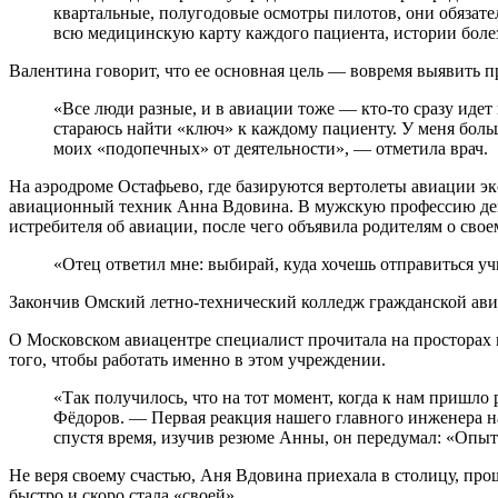
квартальные, полугодовые осмотры пилотов, они обязате
всю медицинскую карту каждого пациента, истории болез
Валентина говорит, что ее основная цель — вовремя выявить п
«Все люди разные, и в авиации тоже — кто-то сразу идет 
стараюсь найти «ключ» к каждому пациенту. У меня больш
моих «подопечных» от деятельности», — отметила врач.
На аэродроме Остафьево, где базируются вертолеты авиации э
авиационный техник Анна Вдовина. В мужскую профессию дев
истребителя об авиации, после чего объявила родителям о сво
«Отец ответил мне: выбирай, куда хочешь отправиться уч
Закончив Омский летно-технический колледж гражданской авиа
О Московском авиацентре специалист прочитала на просторах ин
того, чтобы работать именно в этом учреждении.
«Так получилось, что на тот момент, когда к нам пришл
Фёдоров. — Первая реакция нашего главного инженера на 
спустя время, изучив резюме Анны, он передумал: «Опыт 
Не веря своему счастью, Аня Вдовина приехала в столицу, про
быстро и скоро стала «своей».