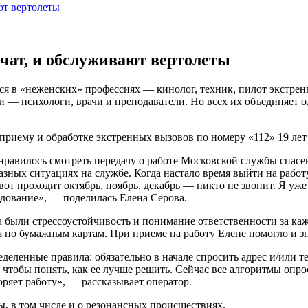
ют вертолеты
чат, и обслуживают вертолеты
ся в «неженских» профессиях — кинолог, техник, пилот экстрен
ии — психологи, врачи и преподаватели. Но всех их объединяет
риему и обработке экстренных вызовов по номеру «112» 19 лет
нравилось смотреть передачу о работе Московской службы спасени
зных ситуациях на службе. Когда настало время выйти на работу,
 вот проходит октябрь, ноябрь, декабрь — никто не звонит. Я уже
едование», — поделилась Елена Серова.
а были стрессоустойчивость и понимание ответственности за к
я по бумажным картам. При приеме на работу Елене помогло и 
еделенные правила: обязательно в начале спросить адрес и/или т
 чтобы понять, как ее лучше решить. Сейчас все алгоритмы опр
оряет работу», — рассказывает оператор.
, в том числе и о резонансных происшествиях.