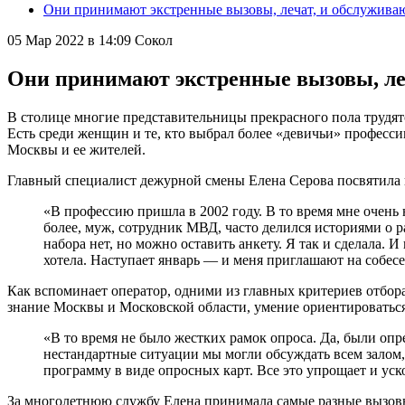
Они принимают экстренные вызовы, лечат, и обслужива
05 Мар 2022 в 14:09
Сокол
Они принимают экстренные вызовы, ле
В столице многие представительницы прекрасного пола трудят
Есть среди женщин и те, кто выбрал более «девичьи» професс
Москвы и ее жителей.
Главный специалист дежурной смены Елена Серова посвятила п
«В профессию пришла в 2002 году. В то время мне очень 
более, муж, сотрудник МВД, часто делился историями о ра
набора нет, но можно оставить анкету. Я так и сделала. И
хотела. Наступает январь — и меня приглашают на собес
Как вспоминает оператор, одними из главных критериев отбор
знание Москвы и Московской области, умение ориентироватьс
«В то время не было жестких рамок опроса. Да, были опр
нестандартные ситуации мы могли обсуждать всем залом,
программу в виде опросных карт. Все это упрощает и уск
За многолетнюю службу Елена принимала самые разные вызовы