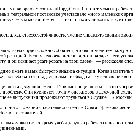
никами во время мюзикла «Норд-Ост». Я на тот момент работала
ведь в театральной постановке участвовало много маленьких арт
ое, чем мы могли помочь — попытаться успокоить тех, кто звони
ества, как стрессоустойчивость, умение управлять своими эмоци
ный, то ему будет сложно собраться, чтобы помочь тем, кому это
гой реакцией. Если у человека истерика, то твоя задача его ус
нту, и он начинает реагировать на твои слова», — рассказала спе
димо иметь навык быстрого анализа ситуации. Когда заявитель т
жет потребоваться и задает только необходимые уточняющие воп
специалиста дежурной смены. Главные специалисты — это супе
проблему. Они курируют группу операторов в дежурной смене, 
огие ее выпускники продолжают трудиться в Службе 112 Москвы
толичного Пожарно-спасательного центра Ольга Ефремова окон
Москвы и ее жителей.
 навыком жизни: во время учебы девушка работала в паспортном
одчиненными.