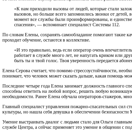
«К нам приходили вызовы от людей, которые стали залож
вызовов, но больше всего запомнились звонки от детей, 
момент все службы были проинформированы, и единственн
спасения», — вспоминает специалист Системы 112.
По словам Елены, сохранять самообладание помогают такие кач
проходит обучение, остаются в коллективе.
«И это правильно, ведь если оператор очень впечатлитель
работает в службе много лет, не напугать криком или дру
быть ты и твой голос. Твоя уверенность передается абоне
Елена Серова считает, что помимо стрессоустойчивости, необхо
понимает, что человек может сказать дальше, какая помощь мо
Последние четыре года Елена занимает должность главного 
способны ответить на любой вопрос, решить любую возникшую 
необходимости. Ранее Елена обучала операторов-стажеров, мн
Главный специалист управления пожарно-спасательных сил с
культуры, но нашла себя девушка в обеспечении безопасности 
Умение выстраивать диалог с людьми стало для Ольги главным
службе Центра, а сейчас применяет это умение в общении с п