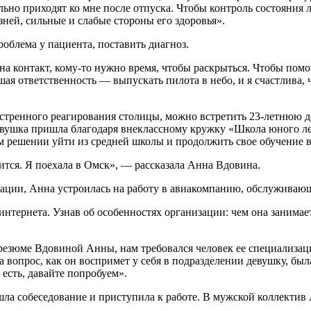
льно приходят ко мне после отпуска. Чтобы контроль состояния 
ней, сильные и слабые стороны его здоровья».
роблема у пациента, поставить диагноз.
на контакт, кому-то нужно время, чтобы раскрыться. Чтобы помоч
ая ответственность — выпускать пилота в небо, и я счастлива, 
кстренного реагирования столицы, можно встретить 23-летнюю 
ушка пришла благодаря внеклассному кружку «Школа юного лет
ем решении уйти из средней школы и продолжить свое обучение 
ится. Я поехала в Омск», — рассказала Анна Вдовина.
ции, Анна устроилась на работу в авиакомпанию, обслуживающу
тернета. Узнав об особенностях организации: чем она занимаетс
о резюме Вдовиной Анны, нам требовался человек ее специализа
вопрос, как он воспримет у себя в подразделении девушку, был
есть, давайте попробуем».
шла собеседование и приступила к работе. В мужской коллектив 