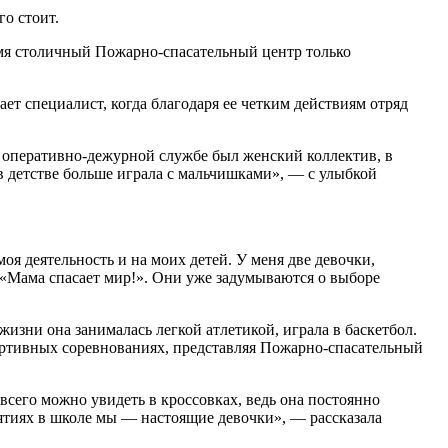
го стоит.
ремя столичный Пожарно-спасательный центр только
ает специалист, когда благодаря ее четким действиям отряд
В оперативно-дежурной службе был женский коллектив, в
в детстве больше играла с мальчишками», — с улыбкой
оя деятельность и на моих детей. У меня две девочки,
: «Мама спасает мир!». Они уже задумываются о выборе
зни она занималась легкой атлетикой, играла в баскетбол.
портивных соревнованиях, представляя Пожарно-спасательный
всего можно увидеть в кроссовках, ведь она постоянно
нятиях в школе мы — настоящие девочки», — рассказала