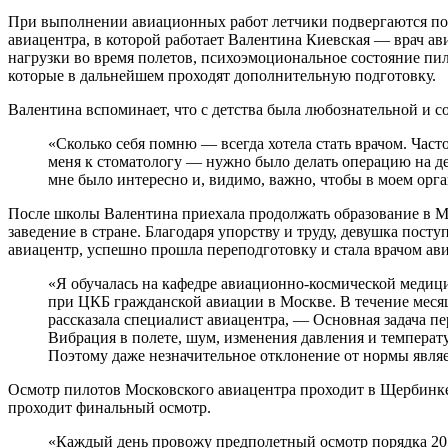
При выполнении авиационных работ летчики подвергаются пов
авиацентра, в которой работает Валентина Киевская — врач а
нагрузки во время полетов, психоэмоциональное состояние пи
которые в дальнейшем проходят дополнительную подготовку.
Валентина вспоминает, что с детства была любознательной и со
«Сколько себя помню — всегда хотела стать врачом. Часто
меня к стоматологу — нужно было делать операцию на дес
мне было интересно и, видимо, важно, чтобы в моем орг
После школы Валентина приехала продолжать образование в М
заведение в стране. Благодаря упорству и труду, девушка пост
авиацентр, успешно прошла переподготовку и стала врачом а
«Я обучалась на кафедре авиационно-космической меди
при ЦКБ гражданской авиации в Москве. В течение месяц
рассказала специалист авиацентра, — Основная задача пе
Вибрация в полете, шум, изменения давления и температу
Поэтому даже незначительное отклонение от нормы являе
Осмотр пилотов Московского авиацентра проходит в Щербинке,
проходит финальный осмотр.
«Каждый день провожу предполетный осмотр порядка 20 