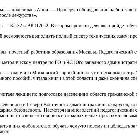
м, — поделилась Анна. — Проверяю оборудование на борту верт
после дежурства».
тов — Ка-32 и ВК117С-2. В скором времени девушка пройдет обу
й возможность выполнять полный спектр технических задач: про
вы, почетный работник образования Москвы. Педагогический с
-методическом центре по ГО и ЧС Юго-западного административ
, — закончила Московский горный институт и несколько лет ра
 много пособий, читала книги в этой области и даже окончила с
читала лекции по подготовке населения в области гражданской
 Северного и Северо-Восточного административных округов, го
пожарная безопасность. Несмотря на многолетний педагогический 
дами опыт позволяет говорить о сложных вещах простыми словам
ать в них любопытство, обучать чему-то новому и наблюдать за 
агог.