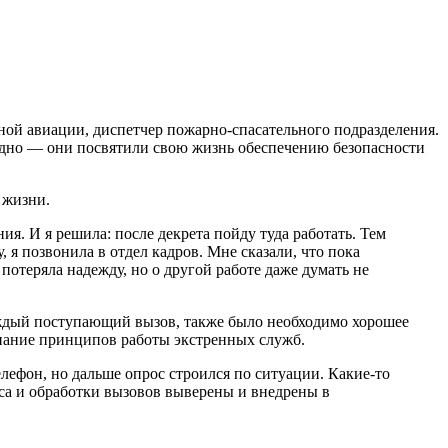
ной авиации, диспетчер пожарно-спасательного подразделения.
 одно — они посвятили свою жизнь обеспечению безопасности
 жизни.
я. И я решила: после декрета пойду туда работать. Тем
 я позвонила в отдел кадров. Мне сказали, что пока
 потеряла надежду, но о другой работе даже думать не
аждый поступающий вызов, также было необходимо хорошее
знание принципов работы экстренных служб.
елефон, но дальше опрос строился по ситуации. Какие-то
оса и обработки вызовов выверены и внедрены в