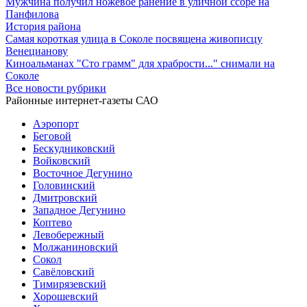
Мужчина получил ножевое ранение в уличной ссоре на
Панфилова
История района
Самая короткая улица в Соколе посвящена живописцу
Венецианову
Киноальманах "Сто грамм" для храбрости..." снимали на
Соколе
Все новости рубрики
Районные интернет-газеты САО
Аэропорт
Беговой
Бескудниковский
Войковский
Восточное Дегунино
Головинский
Дмитровский
Западное Дегунино
Коптево
Левобережный
Молжаниновский
Сокол
Савёловский
Тимирязевский
Хорошевский