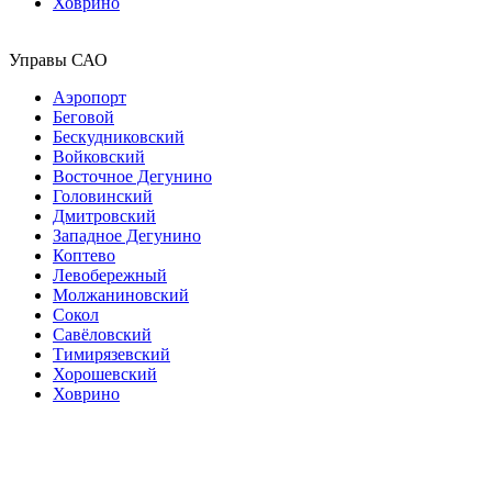
Ховрино
Управы САО
Аэропорт
Беговой
Бескудниковский
Войковский
Восточное Дегунино
Головинский
Дмитровский
Западное Дегунино
Коптево
Левобережный
Молжаниновский
Сокол
Савёловский
Тимирязевский
Хорошевский
Ховрино