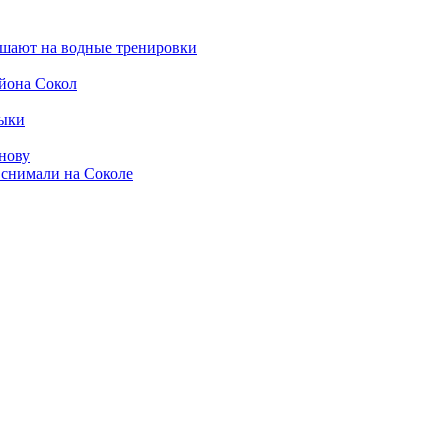
ашают на водные тренировки
йона Сокол
зыки
нову
 снимали на Соколе