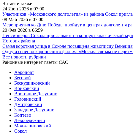
Читайте также
24 Июн 2026 в 07:00
Участников «Московского долголетия» из района Сокол пригл
08 Май 2026 в 07:00
Мероприятия ко Дню Победы пройдут в центрах долголетия ра
20 Фев 2026 в 06:59
Пенсионеров Сокола приглашают на концерт классической му
История района
Самая короткая улица в Соколе посвящена живописцу Венециа
Одну из сцен оскароносного фильма «Москва слезам не верит»
Все новости рубрики
Районные интернет-газеты САО
Аэропорт
Беговой
Бескудниковский
Войковский
Восточное Дегунино
Головинский
Дмитровский
Западное Дегунино
Коптево
Левобережный
Молжаниновский
Сокол