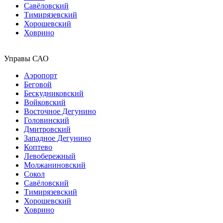
Савёловский
Тимирязевский
Хорошевский
Ховрино
Управы САО
Аэропорт
Беговой
Бескудниковский
Войковский
Восточное Дегунино
Головинский
Дмитровский
Западное Дегунино
Коптево
Левобережный
Молжаниновский
Сокол
Савёловский
Тимирязевский
Хорошевский
Ховрино