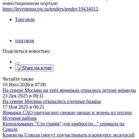
инвестиционном портале:
https://investmoscow.ru/tenders/tender/19434012
.
Торговля
торговля
Поделиться новостью:
Читайте также
10 Июл 2026 в 07:00
На севере Москвы на трёх ярмарках отрылись летние веранды
23 Дек 2025 в 09:11
На севере Москвы открылись елочные базары
17 Ноя 2025 в 06:21
Ярмарки САО предлагают свежие овощи и зелень из теплиц
История района
Киноальманах "Сто грамм" для храбрости..." снимали на
Соколе
Краеведы Сокола смогут поучаствовать в конкурсе экскурсий