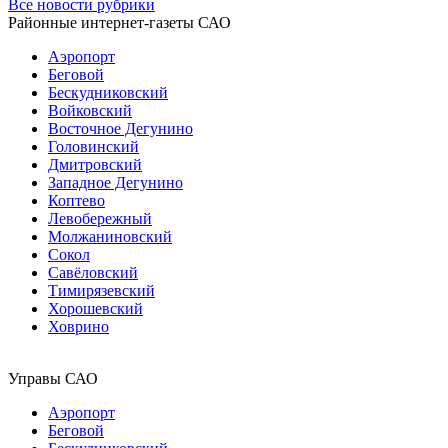
Все новости рубрики
Районные интернет-газеты САО
Аэропорт
Беговой
Бескудниковский
Войковский
Восточное Дегунино
Головинский
Дмитровский
Западное Дегунино
Коптево
Левобережный
Молжаниновский
Сокол
Савёловский
Тимирязевский
Хорошевский
Ховрино
Управы САО
Аэропорт
Беговой