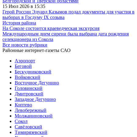
Белгородской и Тверской областями
15 Июл 2026 в 15:35
Герой России Эдуард Казымов подал документы для участия в
выборах в Госдуму IX созыва
История района
На Соколе состоится краеведческая экскурсия
Международным днем сирени была выбрана дата рождения
селекционера из Сокола
Все новости рубрики
Районные интернет-газеты САО
Аэропорт
Беговой
Бескудниковский
Войковский
Восточное Дегунино
Головинский
Дмитровский
Западное Дегунино
Коптево
Левобережный
Молжаниновский
Сокол
Савёловский
Тимирязевский