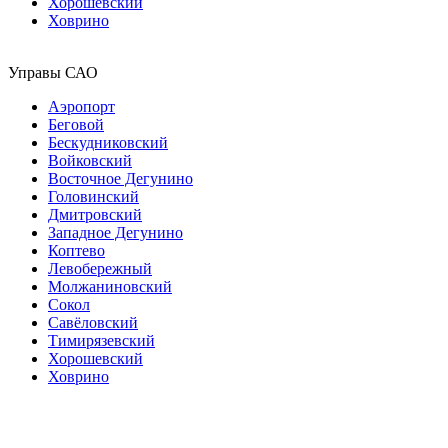
Хорошевский
Ховрино
Управы САО
Аэропорт
Беговой
Бескудниковский
Войковский
Восточное Дегунино
Головинский
Дмитровский
Западное Дегунино
Коптево
Левобережный
Молжаниновский
Сокол
Савёловский
Тимирязевский
Хорошевский
Ховрино