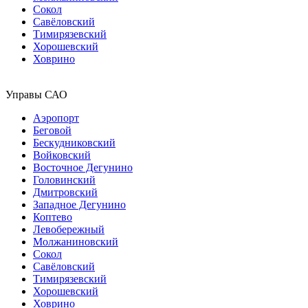
Сокол
Савёловский
Тимирязевский
Хорошевский
Ховрино
Управы САО
Аэропорт
Беговой
Бескудниковский
Войковский
Восточное Дегунино
Головинский
Дмитровский
Западное Дегунино
Коптево
Левобережный
Молжаниновский
Сокол
Савёловский
Тимирязевский
Хорошевский
Ховрино