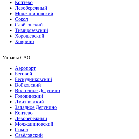
Коптево
Левобережный
Молжаниновский
Сокол
Савёловский
Тимирязевский
Хорошевский
Ховрино
Управы САО
Аэропорт
Беговой
Бескудниковский
Войковский
Восточное Дегунино
Головинский
Дмитровский
Западное Дегунино
Коптево
Левобережный
Молжаниновский
Сокол
Савёловский