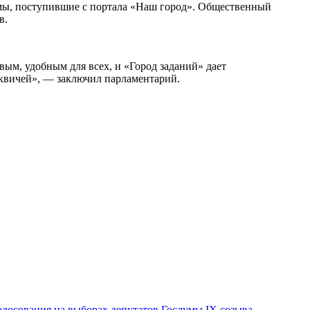
емы, поступившие с портала «Наш город». Общественный
в.
ивым, удобным для всех, и «Город заданий» дает
сквичей», — заключил парламентарий.
лосования на выборах депутатов Госдумы IX созыва