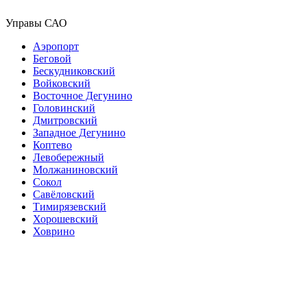
Управы САО
Аэропорт
Беговой
Бескудниковский
Войковский
Восточное Дегунино
Головинский
Дмитровский
Западное Дегунино
Коптево
Левобережный
Молжаниновский
Сокол
Савёловский
Тимирязевский
Хорошевский
Ховрино