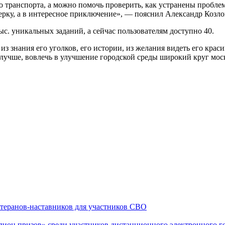
го транспорта, а можно помочь проверить, как устранены пробл
ерку, а в интересное приключение», — пояснил Александр Козло
ыс. уникальных заданий, а сейчас пользователям доступно 40.
з знания его уголков, его истории, из желания видеть его крас
 лучше, вовлечь в улучшение городской среды широкий круг мо
теранов-наставников для участников СВО
он призов» среди участников дистанционного электронного го