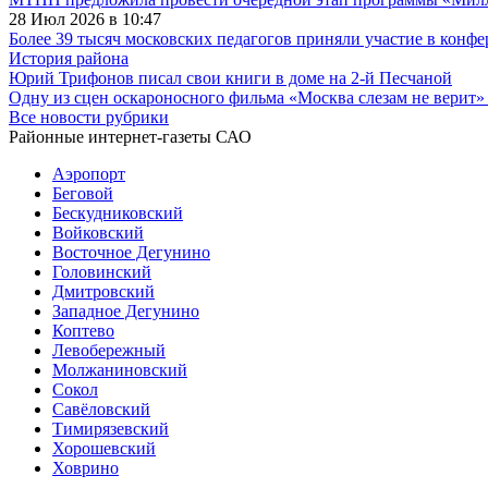
28 Июл 2026 в 10:47
Более 39 тысяч московских педагогов приняли участие в конф
История района
Юрий Трифонов писал свои книги в доме на 2-й Песчаной
Одну из сцен оскароносного фильма «Москва слезам не верит»
Все новости рубрики
Районные интернет-газеты САО
Аэропорт
Беговой
Бескудниковский
Войковский
Восточное Дегунино
Головинский
Дмитровский
Западное Дегунино
Коптево
Левобережный
Молжаниновский
Сокол
Савёловский
Тимирязевский
Хорошевский
Ховрино