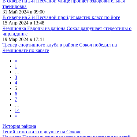
В сквере на 2-й Песчаной улице пройдёт оздоровительная
тренировка
31 Май 2024 в 09:00
В сквере на 2-й Песчаной пройдёт мастер-класс по йоге
15 Апр 2024 в 13:48
Чемпионка Европы из района Сокол разрушает стереотипы о
чирлидинге
19 Мар 2024 в 17:41
Тренер спортивного клуба в районе Сокол победил на
Чемпионате по карате
«
1
…
3
4
5
6
7
…
14
»
История района
Гений кино жила в двушке на Соколе