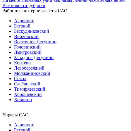
На месте Песчаных улиц век назад лечили чахоточных детей
Все новости рубрики
Районные интернет-газеты САО
Аэропорт
Беговой
Бескудниковский
Войковский
Восточное Дегунино
Головинский
Дмитровский
Западное Дегунино
Коптево
Левобережный
Молжаниновский
Сокол
Савёловский
Тимирязевский
Хорошевский
Ховрино
Управы САО
Аэропорт
Беговой