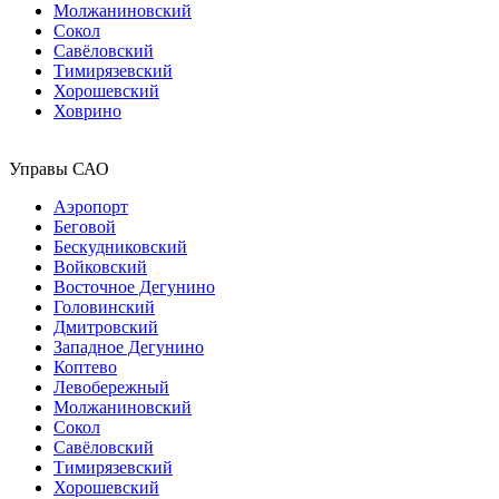
Молжаниновский
Сокол
Савёловский
Тимирязевский
Хорошевский
Ховрино
Управы САО
Аэропорт
Беговой
Бескудниковский
Войковский
Восточное Дегунино
Головинский
Дмитровский
Западное Дегунино
Коптево
Левобережный
Молжаниновский
Сокол
Савёловский
Тимирязевский
Хорошевский