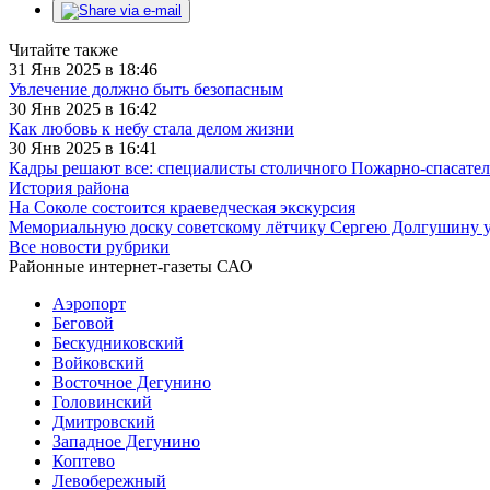
Читайте также
31 Янв 2025 в 18:46
Увлечение должно быть безопасным
30 Янв 2025 в 16:42
Как любовь к небу стала делом жизни
30 Янв 2025 в 16:41
Кадры решают все: специалисты столичного Пожарно-спасател
История района
На Соколе состоится краеведческая экскурсия
Мемориальную доску советскому лётчику Сергею Долгушину у
Все новости рубрики
Районные интернет-газеты САО
Аэропорт
Беговой
Бескудниковский
Войковский
Восточное Дегунино
Головинский
Дмитровский
Западное Дегунино
Коптево
Левобережный