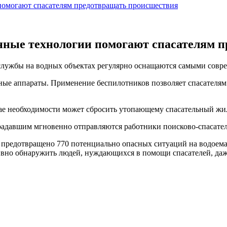
помогают спасателям предотвращать происшествия
нные технологии помогают спасателям 
службы на водных объектах регулярно оснащаются самыми совр
льные аппараты. Применение беспилотников позволяет спасателя
чае необходимости может сбросить утопающему спасательный жи
традавшим мгновенно отправляются работники поисково-спасате
 предотвращено 770 потенциально опасных ситуаций на водоема
ивно обнаружить людей, нуждающихся в помощи спасателей, даже