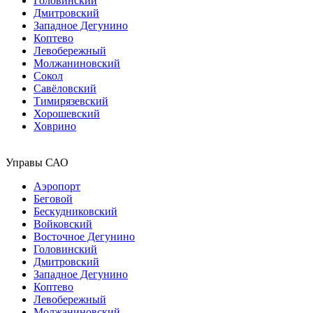
Головинский
Дмитровский
Западное Дегунино
Коптево
Левобережный
Молжаниновский
Сокол
Савёловский
Тимирязевский
Хорошевский
Ховрино
Управы САО
Аэропорт
Беговой
Бескудниковский
Войковский
Восточное Дегунино
Головинский
Дмитровский
Западное Дегунино
Коптево
Левобережный
Молжаниновский