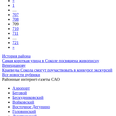
«
1
…
707
708
709
710
711
…
721
»
История района
Самая короткая улица в Соколе посвящена живописцу
Венецианову
Краеведы Сокола смогут поучаствовать в конкурсе экскурсий
Все новости рубрики
Районные интернет-газеты САО
Аэропорт
Беговой
Бескудниковский
Войковский
Восточное Дегунино
Головинский