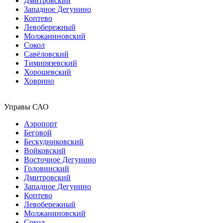
Дмитровский
Западное Дегунино
Коптево
Левобережный
Молжаниновский
Сокол
Савёловский
Тимирязевский
Хорошевский
Ховрино
Управы САО
Аэропорт
Беговой
Бескудниковский
Войковский
Восточное Дегунино
Головинский
Дмитровский
Западное Дегунино
Коптево
Левобережный
Молжаниновский
Сокол