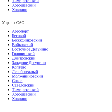
Тимирязевский
Хорошевский
Ховрино
Управы САО
Аэропорт
Беговой
Бескудниковский
Войковский
Восточное Дегунино
Головинский
Дмитровский
Западное Дегунино
Коптево
Левобережный
Молжаниновский
Сокол
Савёловский
Тимирязевский
Хорошевский
Ховрино