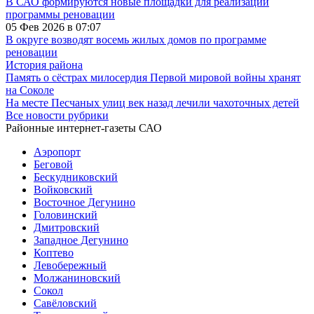
В САО формируются новые площадки для реализации
программы реновации
05 Фев 2026 в 07:07
В округе возводят восемь жилых домов по программе
реновации
История района
Память о сёстрах милосердия Первой мировой войны хранят
на Соколе
На месте Песчаных улиц век назад лечили чахоточных детей
Все новости рубрики
Районные интернет-газеты САО
Аэропорт
Беговой
Бескудниковский
Войковский
Восточное Дегунино
Головинский
Дмитровский
Западное Дегунино
Коптево
Левобережный
Молжаниновский
Сокол
Савёловский