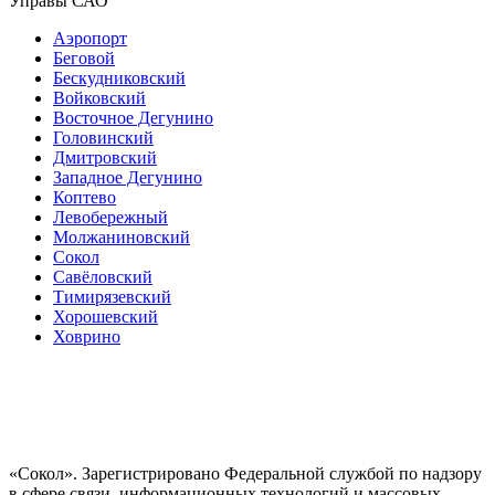
Управы САО
Аэропорт
Беговой
Бескудниковский
Войковский
Восточное Дегунино
Головинский
Дмитровский
Западное Дегунино
Коптево
Левобережный
Молжаниновский
Сокол
Савёловский
Тимирязевский
Хорошевский
Ховрино
«Сокол». Зарегистрировано Федеральной службой по надзору
в сфере связи, информационных технологий и массовых