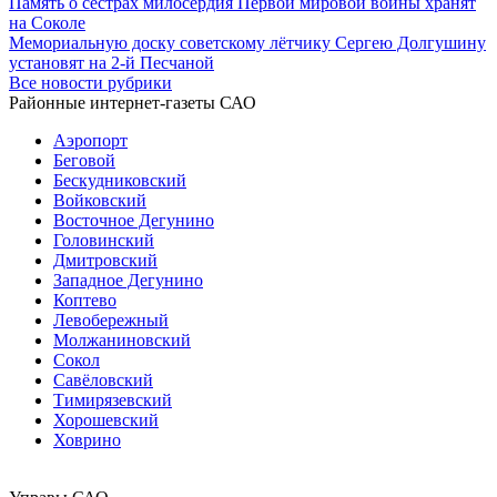
Память о сёстрах милосердия Первой мировой войны хранят
на Соколе
Мемориальную доску советскому лётчику Сергею Долгушину
установят на 2-й Песчаной
Все новости рубрики
Районные интернет-газеты САО
Аэропорт
Беговой
Бескудниковский
Войковский
Восточное Дегунино
Головинский
Дмитровский
Западное Дегунино
Коптево
Левобережный
Молжаниновский
Сокол
Савёловский
Тимирязевский
Хорошевский
Ховрино