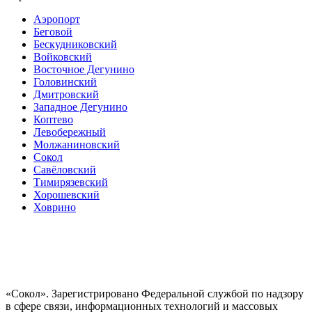
Аэропорт
Беговой
Бескудниковский
Войковский
Восточное Дегунино
Головинский
Дмитровский
Западное Дегунино
Коптево
Левобережный
Молжаниновский
Сокол
Савёловский
Тимирязевский
Хорошевский
Ховрино
«Сокол». Зарегистрировано Федеральной службой по надзору
в сфере связи, информационных технологий и массовых