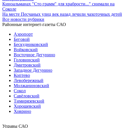
Киноальманах "Сто грамм" для храбрости..." снимали на
Соколе
На месте Песчаных улиц век назад лечили чахоточных детей
Все новости рубрики
Районные интернет-газеты САО
Аэропорт
Беговой
Бескудниковский
Войковский
Восточное Дегунино
Головинский
Дмитровский
Западное Дегунино
Коптево
Левобережный
Молжаниновский
Сокол
Савёловский
Тимирязевский
Хорошевский
Ховрино
Управы САО