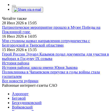
Читайте также
28 Июл 2026 в 15:05
Патриотическое мероприятие прошло в Музее Победы на
Поклонной горе
16 Июл 2026 в 14:05
Мэр столицы назвал направления сотрудничества с
Белгородской и Тверской областями
15 Июл 2026 в 15:35
Герой России Эдуард Казымов подал документы для участия в
выборах в Госдуму IX созыва
История района
История района: школа имени Юрия Зыкова
Поликлиника в Чапаевском переулке в годы войны стала
госпиталем
Все новости рубрики
Районные интернет-газеты САО
Аэропорт
Беговой
Бескудниковский
Войковский