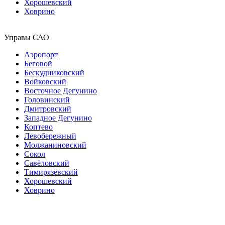
Хорошевский
Ховрино
Управы САО
Аэропорт
Беговой
Бескудниковский
Войковский
Восточное Дегунино
Головинский
Дмитровский
Западное Дегунино
Коптево
Левобережный
Молжаниновский
Сокол
Савёловский
Тимирязевский
Хорошевский
Ховрино