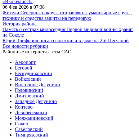
«Включайся!»
06 Фев 2026 в 07:38
Жители Северного округа отправляют гуманитарные грузы,
технику и средства защиты на передовую
История района
Память о сёстрах милосердия Первой мировой войны хранят
на Соколе
Юрий Трифонов писал свои книги в доме на 2-й Песчаной
Все новости рубрики
Районные интернет-газеты САО
Аэропорт
Беговой
Бескудниковский
Войковский
Восточное Дегунино
Головинский
Дмитровский
Западное Дегунино
Коптево
Левобережный
Молжаниновский
Сокол
Савёловский
Тимирязевский